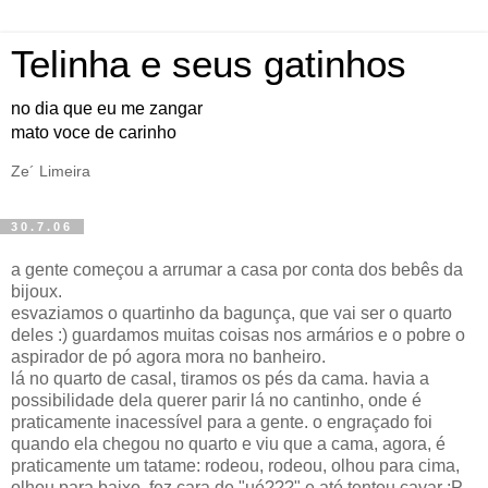
Telinha e seus gatinhos
no dia que eu me zangar
mato voce de carinho
Ze´ Limeira
30.7.06
a gente começou a arrumar a casa por conta dos bebês da
bijoux.
esvaziamos o quartinho da bagunça, que vai ser o quarto
deles :) guardamos muitas coisas nos armários e o pobre o
aspirador de pó agora mora no banheiro.
lá no quarto de casal, tiramos os pés da cama. havia a
possibilidade dela querer parir lá no cantinho, onde é
praticamente inacessível para a gente. o engraçado foi
quando ela chegou no quarto e viu que a cama, agora, é
praticamente um tatame: rodeou, rodeou, olhou para cima,
olhou para baixo, fez cara de "ué???" e até tentou cavar :P