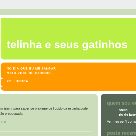
98
telinha e seus gatinhos
NO DIA QUE EU ME ZANGAR
MATO VOCE DE CARINHO
ZE´ LIMEIRA
quem sou e
m jejum, para saber se o exame de líquido da espinha pode
stella
o tão preocupada.
rio de jane
Ver meu perfil comp
9:58
posts recen