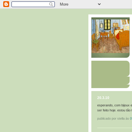
20.3.10
esperando, com bijoux e
ser feito hoje. estou tã
publicado por stella às
0