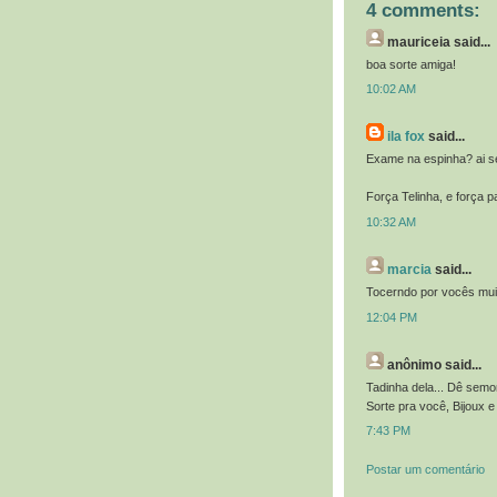
4 comments:
mauriceia
said...
boa sorte amiga!
10:02 AM
ila fox
said...
Exame na espinha? ai sen
Força Telinha, e força p
10:32 AM
marcia
said...
Tocerndo por vocês mui
12:04 PM
anônimo
said...
Tadinha dela... Dê semor
Sorte pra você, Bijoux e
7:43 PM
Postar um comentário