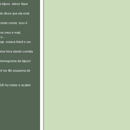
ijoux. talvez fique
 ele disse que ela está
rendo comer. isso é
 no meu e-mail,
u...
hoje. estava febril e um
 uma hora dando comida
 hemograma da bijoux!
of my life esquema de
 fui visitar e acabei