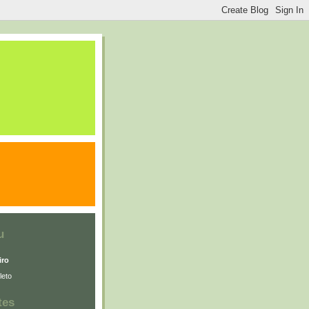
u
iro
leto
tes