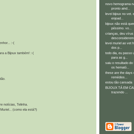
novo hemograma na b
pronto aind...
levei bijoux no vet.
enjoad...
bijoux não está que
péssimo. vo...
crianças, deu vírus
desconsiderem 
hor... :-(
levei muriel ao vet 
dos p...
todo dia, eu passo
ara a Bijoux também! :-(
para as g...
saiu o resultado do
os hemató...
these are the days 
remédios...
tão.
estou tão cansada
BIJOUX TÁ EM CASA!
trazendo ...
e notícias, Telinha.
 Muriel... (como ela está?)