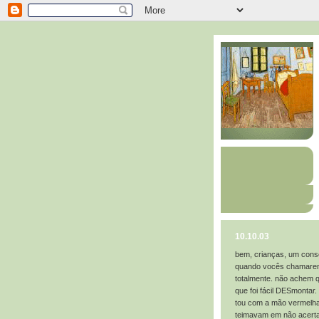
10.10.03
bem, crianças, um conse
quando vocês chamarem 
totalmente. não achem qu
que foi fácil DESmontar.
tou com a mão vermelha 
teimavam em não acertar