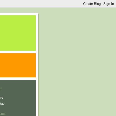
u
iro
leto
tes