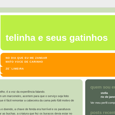
98
telinha e seus gatinhos
NO DIA QUE EU ME ZANGAR
MATO VOCE DE CARINHO
ZE´ LIMEIRA
quem sou e
lho. é a voz da experiência falando.
stella
um marceneiro, acertem para que o serviço seja feito
rio de jane
e é fácil remontar a cabeceira da cama pelo fútil motivo de
Ver meu perfil comp
e doendo, a chave de fenda era horrível e os parafusos
posts recen
 as buchas. a criatura que fez os buracos devia estar no