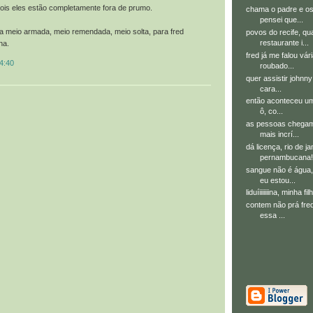
ois eles estão completamente fora de prumo.
chama o padre e o
pensei que...
a meio armada, meio remendada, meio solta, para fred
povos do recife, qu
restaurante i...
na.
fred já me falou vá
4:40
roubado...
quer assistir johnny
cara...
então aconteceu uma
ô, co...
as pessoas chegam 
mais incrí...
dá licença, rio de j
pernambucana!!!
sangue não é água, 
eu estou...
liduíiiiiiiina, minha fi
contem não prá fred
essa ...