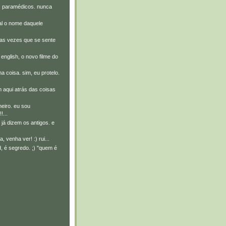
s paramédicos. nunca
al o nome daquele
rias vezes que se sente
 english, o novo filme do
 coisa. sim, eu protelo.
aqui atrás das coisas
aneiro. eu sou
...
já dizem os antigos. e
lha, venha ver! :) rui...
, é segredo. ;) "quem é