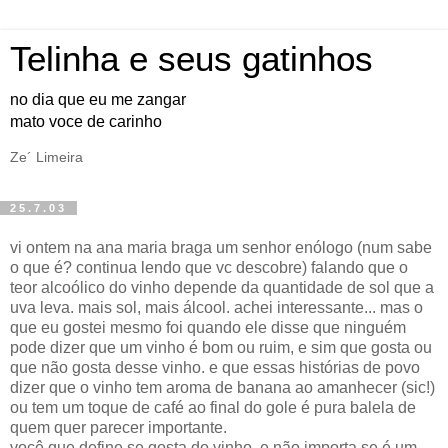
Telinha e seus gatinhos
no dia que eu me zangar
mato voce de carinho
Ze´ Limeira
25.7.03
vi ontem na ana maria braga um senhor enólogo (num sabe
o que é? continua lendo que vc descobre) falando que o
teor alcoólico do vinho depende da quantidade de sol que a
uva leva. mais sol, mais álcool. achei interessante... mas o
que eu gostei mesmo foi quando ele disse que ninguém
pode dizer que um vinho é bom ou ruim, e sim que gosta ou
que não gosta desse vinho. e que essas histórias de povo
dizer que o vinho tem aroma de banana ao amanhecer (sic!)
ou tem um toque de café ao final do gole é pura balela de
quem quer parecer importante.
você que define se gosta do vinho, e não importa se é um